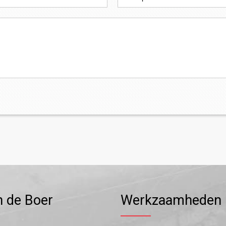
n de Boer
Werkzaamheden