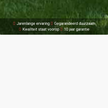
Jarenlange ervaring
Gegarandeerd duurzaam
Kwaliteit staat voorop
10 jaar garantie
Wilt u een offerte aanvragen of heeft u
gewoon een vraag?
NEEM DIRECT CONTACT OP
Aannemersbedrijf Kuilboer en de
Boer