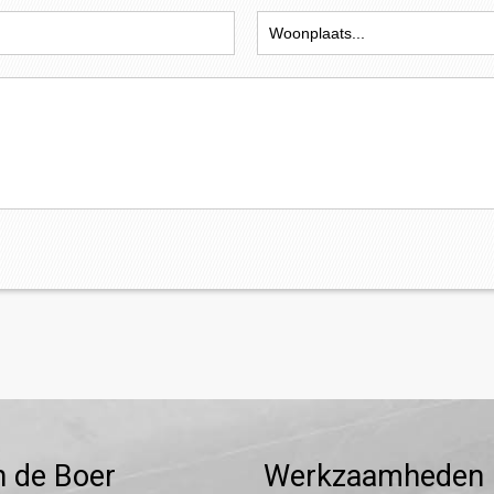
n de Boer
Werkzaamheden