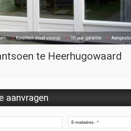
aam
Kwaliteit staat voorop
10 jaar garantie
Aangeslo
antsoen te Heerhugowaard
te aanvragen