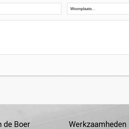
n de Boer
Werkzaamheden