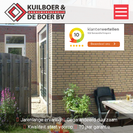
Jarenlange ervaring
Gegarandeerd duurzaam
Kwaliteit staat voorop
10 jaar garantie